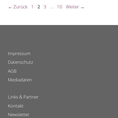
Seite
Seite
Seite
Seite
←
Zurück
1
2
3
…
10
Weiter
→
Impressum
Datenschutz
AGB
Mediadaten
Links & Partner
Kontakt
Newsletter