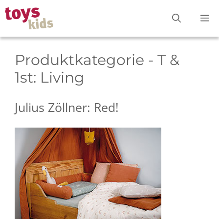
Zum
M
Inhalt
springen
Produktkategorie - T &
1st:
Living
Julius Zöllner: Red!