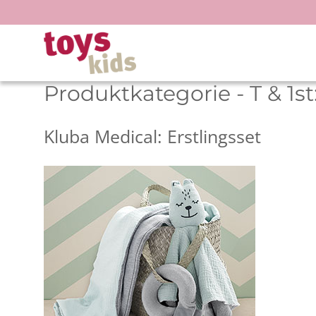
Zum
Inhalt
springen
Produktkategorie - T & 1st
Kluba Medical: Erstlingsset