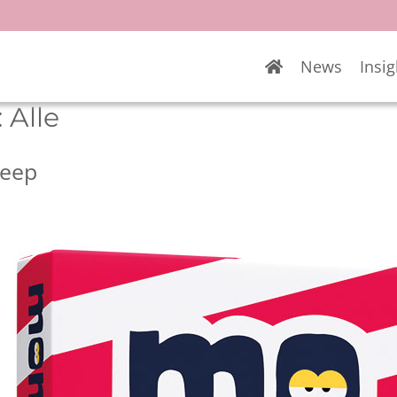
News
Insig
:
Alle
heep