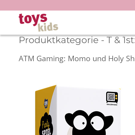
Zum
Inhalt
springen
Produktkategorie - T & 1st
ATM Gaming: Momo und Holy S