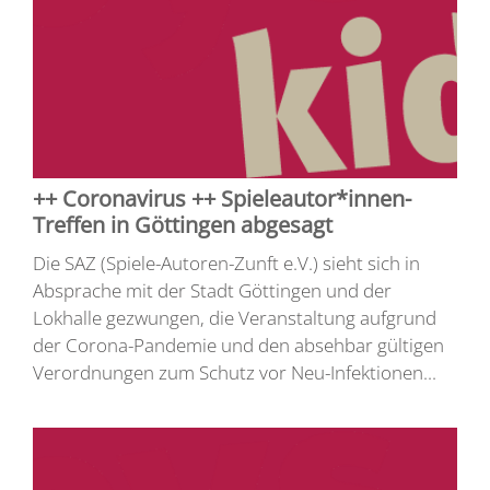
++ Coronavirus ++ Spieleautor*innen-
Treffen in Göttingen abgesagt
Die SAZ (Spiele-Autoren-Zunft e.V.) sieht sich in
Absprache mit der Stadt Göttingen und der
Lokhalle gezwungen, die Veranstaltung aufgrund
der Corona-Pandemie und den absehbar gültigen
Verordnungen zum Schutz vor Neu-Infektionen...