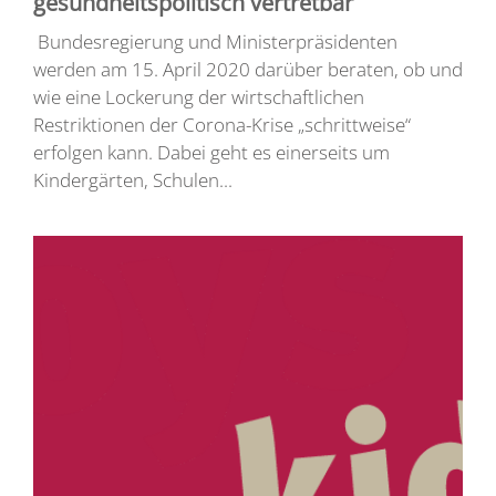
gesundheitspolitisch vertretbar
Bundesregierung und Ministerpräsidenten
werden am 15. April 2020 darüber beraten, ob und
wie eine Lockerung der wirtschaftlichen
Restriktionen der Corona-Krise „schrittweise“
erfolgen kann. Dabei geht es einerseits um
Kindergärten, Schulen...