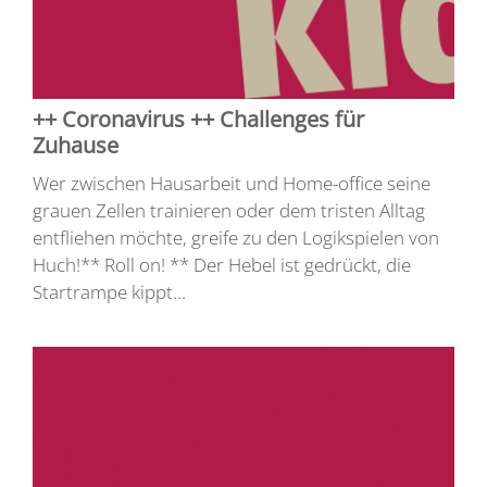
++ Coronavirus ++ Challenges für
Zuhause
Wer zwischen Hausarbeit und Home-office seine
grauen Zellen trainieren oder dem tristen Alltag
entfliehen möchte, greife zu den Logikspielen von
Huch!** Roll on! ** Der Hebel ist gedrückt, die
Startrampe kippt...