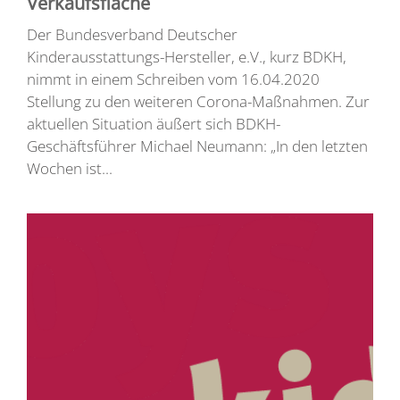
Verkaufsfläche
Der Bundesverband Deutscher
Kinderausstattungs-Hersteller, e.V., kurz BDKH,
nimmt in einem Schreiben vom 16.04.2020
Stellung zu den weiteren Corona-Maßnahmen. Zur
aktuellen Situation äußert sich BDKH-
Geschäftsführer Michael Neumann: „In den letzten
Wochen ist...