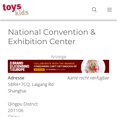
Zum
M
Inhalt
springen
National Convention &
Exhibition Center
Anzeige
Adresse
Karte nicht verfügbar
58R4+7CQ, Laigang Rd
Shanghai
Qingpu District
201106
China