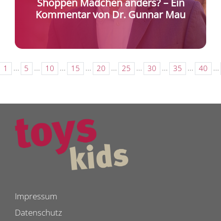
Shoppen Mädchen anders? – Ein
Kommentar von Dr. Gunnar Mau
...
...
...
...
...
...
...
...
...
1
5
10
15
20
25
30
35
40
Impressum
Datenschutz