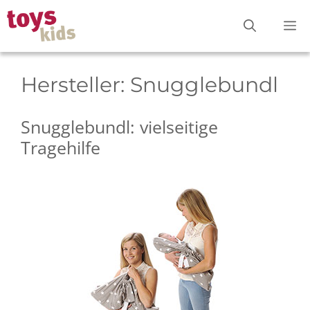
Zum
M
Inhalt
springen
Hersteller:
Snugglebundl
Snugglebundl: vielseitige
Tragehilfe