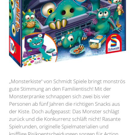
„Monsterkiste“ von Schmidt Spiele bringt monströs
gute Stimmung an den Familientisch! Mit der
Monsterpranke schnappen sich zwei bis vier
Personen ab fünf Jahren die richtigen Snacks aus
der Kiste. Doch aufgepasst: Das Monster schlägt
zurück und die Konkurrenz schläft nicht! Rasante
Spielrunden, originelle Spielmaterialien und
knifflige Risikoentscheidungen sorgen für Action,