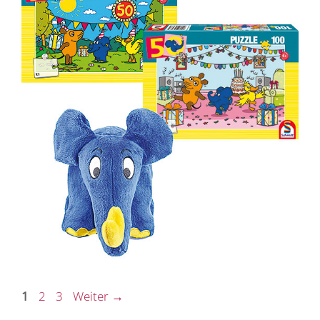
Seite
Seite
Seite
1
2
3
Weiter
→