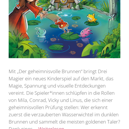
Mit „Der geheimnisvolle Brunnen“ bringt Drei
Magier ein neues Kinderspiel auf den Markt, das
Magie, Spannung und visuelle Entdeckungen
vereint. Die Spieler*innen schlüpfen in die Rollen
von Mila, Conrad, Vicky und Linus, die sich einer
geheimnisvollen Prüfung stellen: Wer erkennt
zuerst die verzauberten Wasserwichtel im dunklen
Brunnen und sammelt die meisten goldenen Taler?
Dank eines …
Weiterlesen