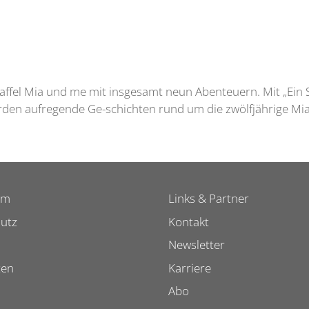
taffel Mia und me mit insgesamt neun Abenteuern. Mit „Ei
en aufregende Ge-schichten rund um die zwölfjährige Mia e
um
Links & Partner
utz
Kontakt
Newsletter
ten
Karriere
Abo