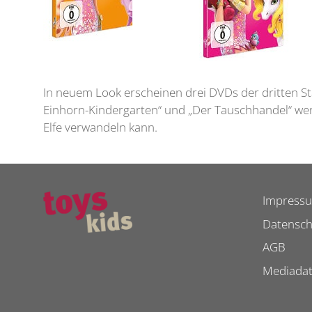
In neuem Look erscheinen drei DVDs der dritten S
Einhorn-Kindergarten“ und „Der Tauschhandel“ werd
Elfe verwandeln kann.
Impress
Datensch
AGB
Mediada