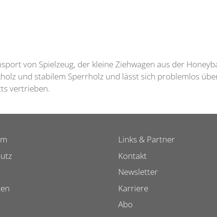
nsport von Spielzeug, der kleine Ziehwagen aus der Honeybak
kholz und stabilem Sperrholz und lässt sich problemlos üb
ts vertrieben.
um
Links & Partner
utz
Kontakt
Newsletter
ten
Karriere
Abo