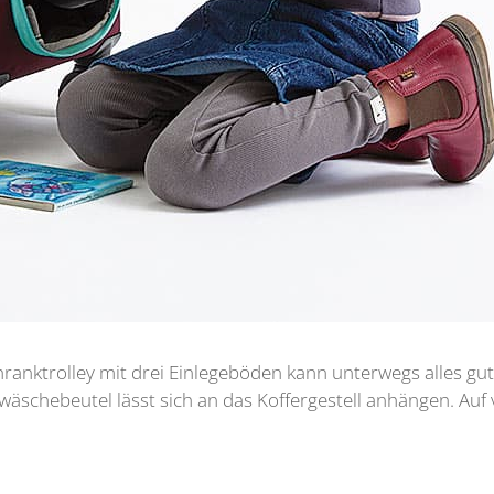
hranktrolley mit drei Einlegeböden kann unterwegs alles gu
schebeutel lässt sich an das Koffergestell anhängen. Auf v