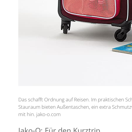
Das schafft Ordnung auf Reisen. Im praktischen Sc
Stauraum bieten Außentaschen, ein extra Schmutzwä
mit hin. jako-o.com
Jako-O: Für den Kurztrip