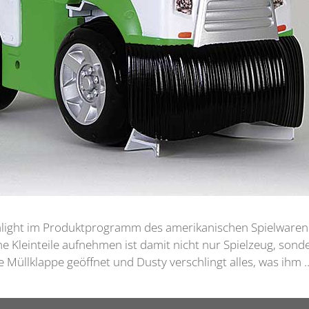
n Highlight im Produktprogramm des amerikanischen Spielwaren
e Kleinteile aufnehmen ist damit nicht nur Spielzeug, sonde
 Müllklappe geöffnet und Dusty verschlingt alles, was ihm