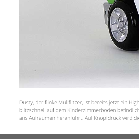
Dusty, der flinke Müllflitzer, ist bereits jetzt ei
blitzschnell auf dem Kinderzimmerboden befindlich
ans Aufräumen heranführt. Auf Knopfdruck wird die