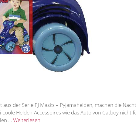
 aus der Serie PJ Masks – Pyjamahelden, machen die Nacht
i coole Helden-Accessoires wie das Auto von Catboy nicht fe
llen …
Weiterlesen