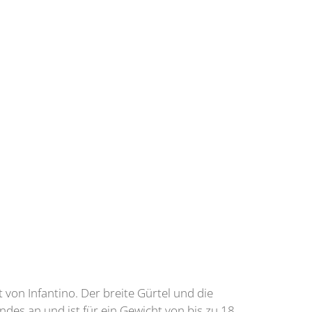
 von Infantino. Der breite Gürtel und die
ndes an und ist für ein Gewicht von bis zu 18