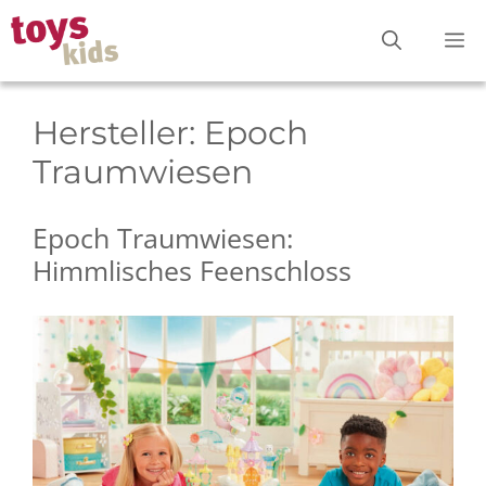
Zum
M
Inhalt
springen
Hersteller:
Epoch
Traumwiesen
Epoch Traumwiesen:
Himmlisches Feenschloss