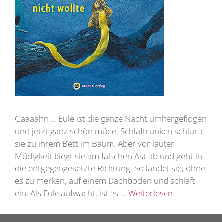
Gäääähn … Eule ist die ganze Nacht umhergeflogen
und jetzt ganz schön müde. Schlaftrunken schlurft
sie zu ihrem Bett im Baum. Aber vor lauter
Müdigkeit biegt sie am falschen Ast ab und geht in
die entgegengesetzte Richtung. So landet sie, ohne
es zu merken, auf einem Dachboden und schläft
ein. Als Eule aufwacht, ist es …
Weiterlesen